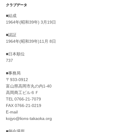
シ
クラブデータ
ョ
■結成
1964年(昭和39年) 3月19日
ン
■認証
1964年(昭和39年)11月 8日
■日本順位
737
■事務局
〒933-0912
富山県高岡市丸の内1-40
高岡商工ビル６Ｆ
TEL 0766-21-7079
FAX 0766-21-0219
E-mail
kojyo@lions-takaoka.org
■例会場所