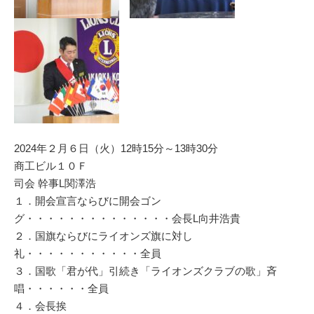
2024年２月６日（火）12時15分～13時30分
商工ビル１０Ｆ
司会 幹事L関澤浩
１．開会宣言ならびに開会ゴン
グ・・・・・・・・・・・・・・会長L向井浩貴
２．国旗ならびにライオンズ旗に対し
礼・・・・・・・・・・・全員
３．国歌「君が代」引続き「ライオンズクラブの歌」斉
唱・・・・・・全員
４．会長挨