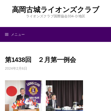
コ
高岡古城ライオンズクラブ
ン
テ
ライオンズクラブ国際協会334-Ｄ地区
ン
ツ
へ
メニュー
ス
キ
ッ
第1438回 ２月第一例会
プ
2024年2月6日