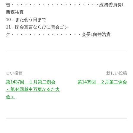
告・・・・・・・・・・・・・・・・・・・・総務委員長L
西森祐真
10．また会う日まで
11．閉会宣言ならびに閉会ゴン
グ・・・・・・・・・・・・・・・・会長L向井浩貴
投
古い投稿
新しい投稿
第1437回 １月第二例会
第1439回 ２月第二例会
稿
＜第44回越中万葉かるた大
ナ
会＞
ビ
ゲ
ー